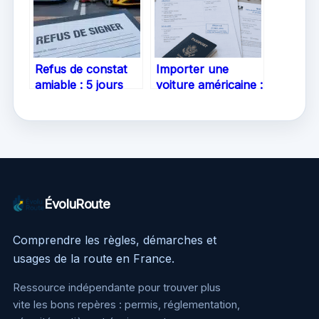
Refus de constat
Importer une
amiable : 5 jours
voiture américaine :
pour agir et 3
4 étapes clés pour
preuves pour
réussir votre
protéger votre
homologation en
bonus
France
ÉvoluRoute
Comprendre les règles, démarches et
usages de la route en France.
Ressource indépendante pour trouver plus
vite les bons repères : permis, réglementation,