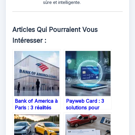
sûre et intelligente.
Articles Qui Pourraient Vous
Intéresser :
Bank of America à
Payweb Card : 3
Paris : 3 réalités
solutions pour
sur ses services et
sécuriser vos
l’accès aux retraits
paiements en ligne
sans frais
sans exposer votre
carte réelle