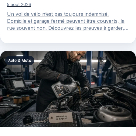
5 août 2026
Un vol de vélo n’est pas toujours indemnisé.
Domicile et garage fermé peuvent être couverts, la
rue souvent non. Découvrez les preuves à garder,
les plafonds,…
Auto & Moto