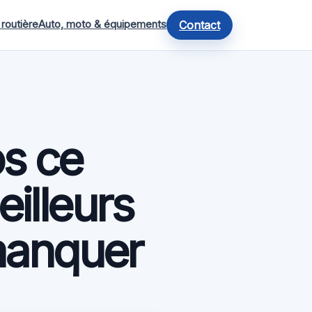
 routière
Auto, moto & équipements
Contact
os ce
illeurs
manquer