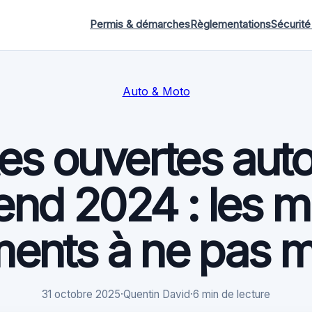
Permis & démarches
Règlementations
Sécurité
Auto & Moto
es ouvertes aut
nd 2024 : les me
ents à ne pas 
31 octobre 2025
·
Quentin David
·
6 min de lecture