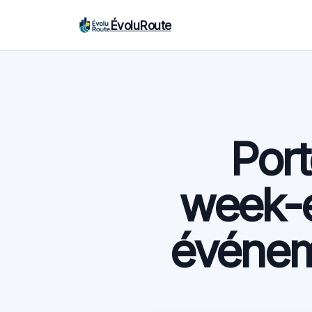
ÉvoluRoute
Port
week-e
événem