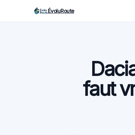
ÉvoluRoute
Dacia
faut v