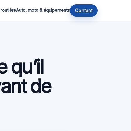
 routière
Auto, moto & équipements
Contact
 qu’il
vant de