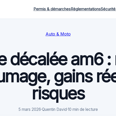
Permis & démarches
Règlementations
Sécurité
Auto & Moto
e décalée am6 :
lumage, gains rée
risques
5 mars 2026
·
Quentin David
·
10 min de lecture