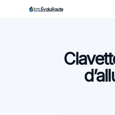
ÉvoluRoute
Clavett
d’al