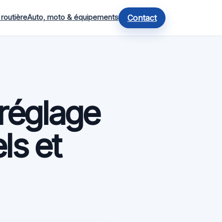
 routière
Auto, moto & équipements
Contact
 réglage
ls et