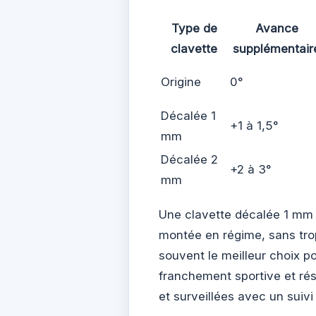
Type de
Avance
clavette
supplémentair
Origine
0°
Décalée 1
+1 à 1,5°
mm
Décalée 2
+2 à 3°
mm
Une clavette décalée 1 mm a
montée en régime, sans trop d
souvent le meilleur choix p
franchement sportive et rés
et surveillées avec un suivi