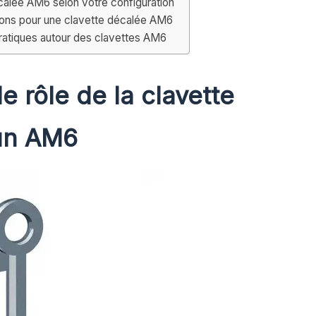
écalée AM6 selon votre configuration
ions pour une clavette décalée AM6
 pratiques autour des clavettes AM6
 rôle de la clavette
un AM6