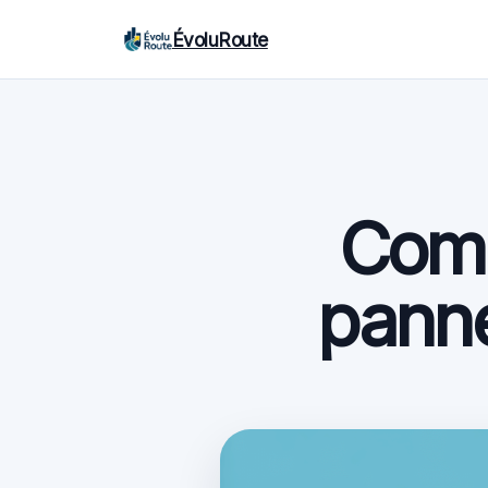
ÉvoluRoute
Compt
panne