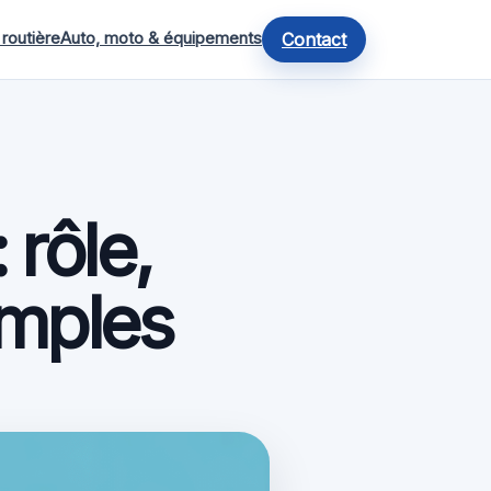
 routière
Auto, moto & équipements
Contact
 rôle,
imples