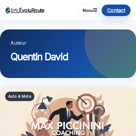
ÉvoluRoute
Contact
☰
Menu
Auteur
Quentin David
Auto & Moto