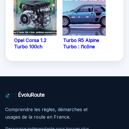
que faire ?
Opel Corsa 1.2
Turbo R5 Alpine
Turbo 100ch
Turbo : l’icône
problème : ce qu’il
sportive qui a
faut savoir avant
marqué son
d’acheter
époque
ÉvoluRoute
Comprendre les règles, démarches et
usages de la route en France.
Ressource indépendante pour trouver plus