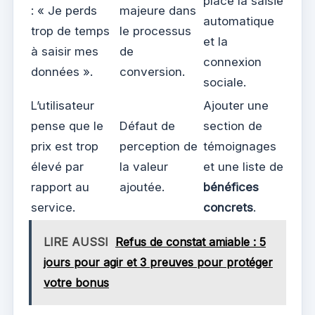
place la saisie
: « Je perds
majeure dans
automatique
trop de temps
le processus
et la
à saisir mes
de
connexion
données ».
conversion.
sociale.
L’utilisateur
Ajouter une
pense que le
Défaut de
section de
prix est trop
perception de
témoignages
élevé par
la valeur
et une liste de
rapport au
ajoutée.
bénéfices
service.
concrets
.
LIRE AUSSI
Refus de constat amiable : 5
jours pour agir et 3 preuves pour protéger
votre bonus