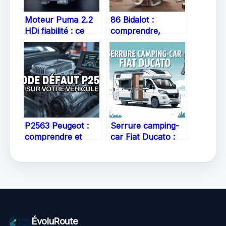
Moteur Puma 2.2
86 Bidalot :
HDi fiabilité : ce
comprendre,
qu’il faut vraiment
choisir et
savoir
entretenir un kit
moteur performant
P2563 Peugeot :
Serrure camping-
comprendre et
car Fiat Ducato :
réparer ce code
tout savoir pour
défaut moteur
sécuriser et
simplement
remplacer
ÉvoluRoute