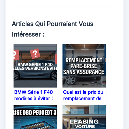
Articles Qui Pourraient Vous
Intéresser :
BMW Série 1 F40
Quel est le prix du
modèles à éviter :
remplacement de
comment faire le
pare-brise sans
bon choix
assurance ?