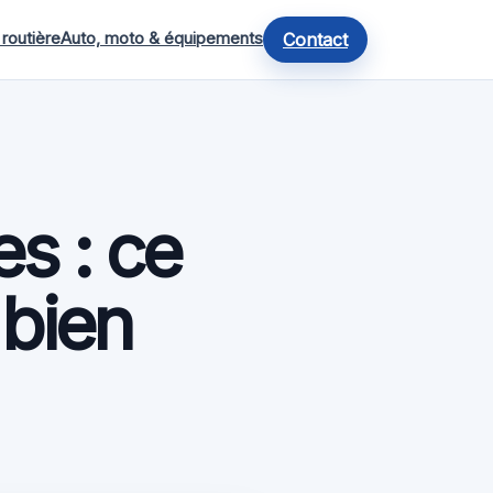
 routière
Auto, moto & équipements
Contact
es : ce
 bien