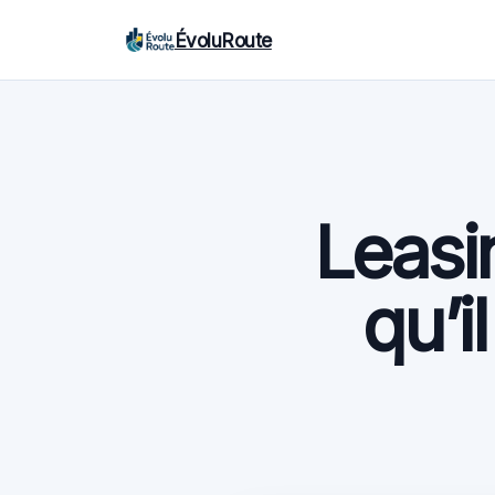
ÉvoluRoute
Leasin
qu’i