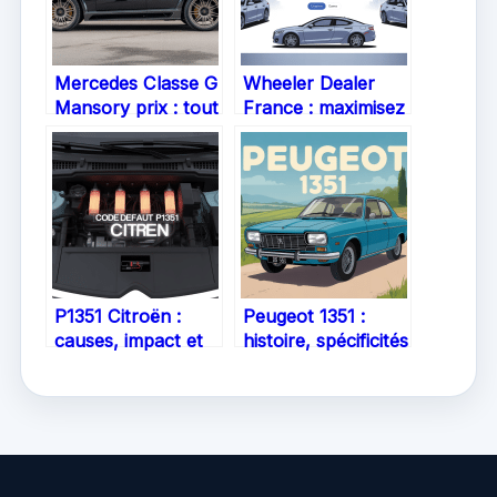
Mercedes Classe G
Wheeler Dealer
Mansory prix : tout
France : maximisez
comprendre avant
vos annonces de
d’acheter
voiture à vendre
P1351 Citroën :
Peugeot 1351 :
causes, impact et
histoire, spécificités
solutions pour
et usages
votre véhicule