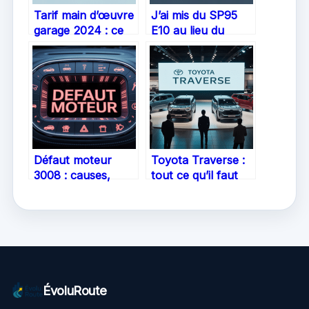
Tarif main d’œuvre
J’ai mis du SP95
garage 2024 : ce
E10 au lieu du
qu’il faut vraiment
SP95 : quelles
savoir
conséquences et
que faire ?
Défaut moteur
Toyota Traverse :
3008 : causes,
tout ce qu’il faut
symptômes et
savoir sur cette
solutions
confusion entre
concrètes
modèles
ÉvoluRoute