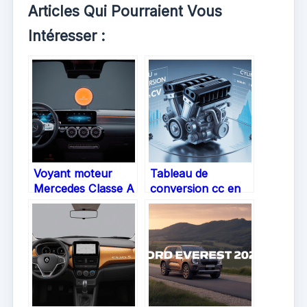
Articles Qui Pourraient Vous
Intéresser :
Voyant moteur
Tableau de
Mercedes Classe A
conversion cc en
: comprendre,
cv : comprendre et
réagir, rouler
utiliser
l’esprit tranquille
l’équivalence
moteur