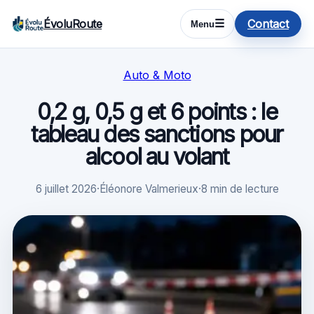
ÉvoluRoute
Contact
☰
Menu
Auto & Moto
0,2 g, 0,5 g et 6 points : le
tableau des sanctions pour
alcool au volant
6 juillet 2026
·
Éléonore Valmerieux
·
8 min de lecture