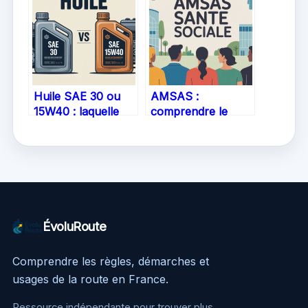
fiabilité au cœur de
votre choix
Huile SAE 30 ou
AMSAS :
15W40 : laquelle
comprendre le
choisir pour votre
rôle, les enjeux et
moteur ?
les services d’une
association clé
dans la santé
ÉvoluRoute
Comprendre les règles, démarches et
usages de la route en France.
Ressource indépendante pour trouver plus