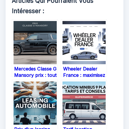
Articles Qui Pourraient Vous
Intéresser :
Mercedes Classe G
Wheeler Dealer
Mansory prix : tout
France : maximisez
comprendre avant
vos annonces de
d’acheter
voiture à vendre