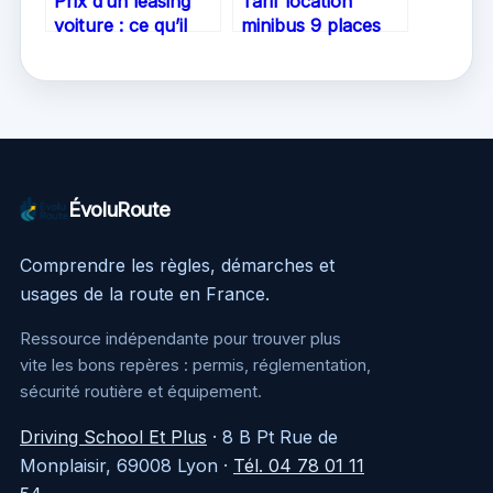
Prix d’un leasing
Tarif location
voiture : ce qu’il
minibus 9 places
faut vraiment
Leclerc : le guide
savoir
clair pour louer au
meilleur prix
ÉvoluRoute
Comprendre les règles, démarches et
usages de la route en France.
Ressource indépendante pour trouver plus
vite les bons repères : permis, réglementation,
sécurité routière et équipement.
Driving School Et Plus
·
8 B Pt Rue de
Monplaisir, 69008 Lyon
·
Tél. 04 78 01 11