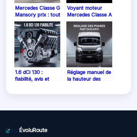
Mercedes Classe G
Voyant moteur
Mansory prix : tout
Mercedes Classe A
comprendre avant
: comprendre,
d’acheter
réagir, rouler
l’esprit tranquille
1.6 dCi 130 :
Réglage manuel de
fiabilité, avis et
la hauteur des
réalité à connaître
phares sur Fiat
avant d’acheter
Ducato : mode
d’emploi complet
ÉvoluRoute