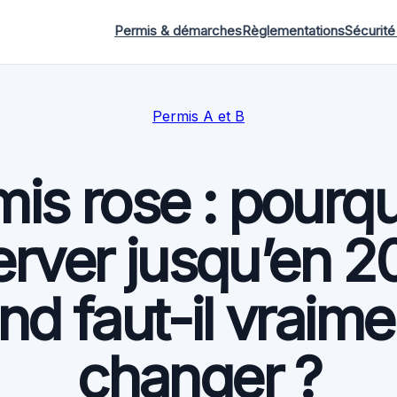
Permis & démarches
Règlementations
Sécurité
Permis A et B
is rose : pourqu
rver jusqu’en 2
d faut-il vraime
changer ?