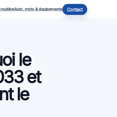
 routière
Auto, moto & équipements
Contact
oi le
033 et
nt le