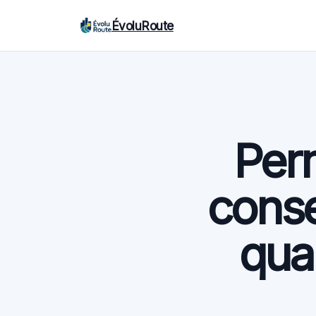
ÉvoluRoute
Perm
conse
quan