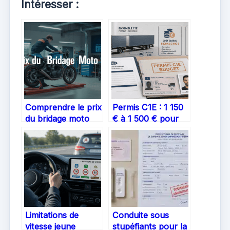
Intéresser :
Comprendre le prix
Permis C1E : 1 150
du bridage moto
€ à 1 500 € pour
A2 : comment
maîtriser les
anticiper votre
ensembles de 12
budget
tonnes
Limitations de
Conduite sous
vitesse jeune
stupéfiants pour la