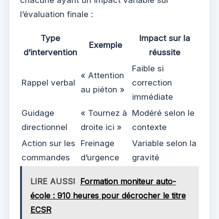
chacune ayant un impact variable sur
l’évaluation finale :
Type
Impact sur la
Exemple
d’intervention
réussite
Faible si
« Attention
Rappel verbal
correction
au piéton »
immédiate
Guidage
« Tournez à
Modéré selon le
directionnel
droite ici »
contexte
Action sur les
Freinage
Variable selon la
commandes
d’urgence
gravité
LIRE AUSSI
Formation moniteur auto-
école : 910 heures pour décrocher le titre
ECSR