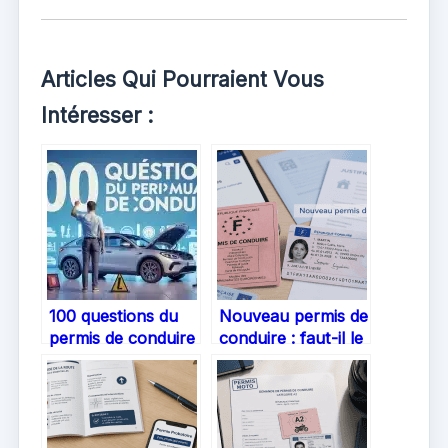
Articles Qui Pourraient Vous
Intéresser :
100 questions du
Nouveau permis de
permis de conduire
conduire : faut-il le
: maîtrisez les
remplacer,
vérifications pour
comment faire et
assurer vos 3
quels sont les
points
délais ?