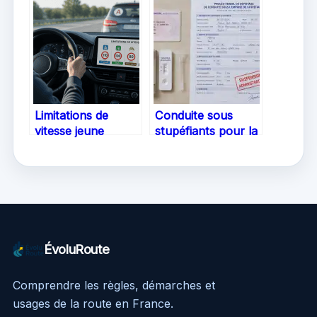
anticiper votre
ensembles de 12
budget
tonnes
Limitations de
Conduite sous
vitesse jeune
stupéfiants pour la
conducteur : le
première fois :
guide complet du
sanctions,
permis probatoire
procédure et
défense
ÉvoluRoute
Comprendre les règles, démarches et
usages de la route en France.