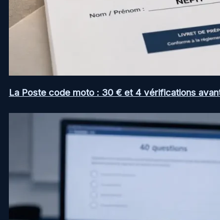
La Poste code moto : 30 € et 4 vérifications avan