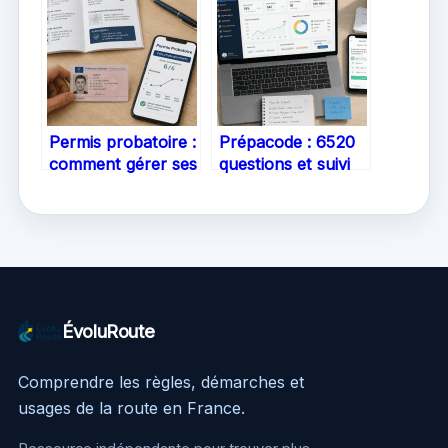
assurer vos 3
quels sont les
points
délais ?
Permis probatoire :
Prépacode : 6520
comment gérer ses
questions et suivi
points, éviter les
personnalisé pour
sanctions et réussir
réussir son code
sa transition ?
du premier coup
ÉvoluRoute
Comprendre les règles, démarches et
usages de la route en France.