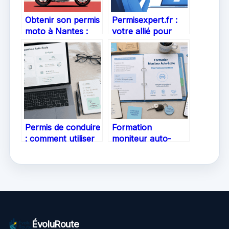
Obtenir son permis
Permisexpert.fr :
moto à Nantes :
votre allié pour
guide complet pour
réussir le code et le
réussir
permis de conduire
en ligne
Permis de conduire
Formation
: comment utiliser
moniteur auto-
un comparateur
école : 910 heures
d’auto-école pour
pour décrocher le
comparer prix,
titre ECSR
taux de réussite et
qualité ?
ÉvoluRoute