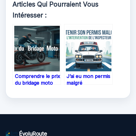
Articles Qui Pourraient Vous
Intéresser :
Comprendre le prix
J’ai eu mon permis
du bridage moto
malgré
A2 : comment
l’intervention de
anticiper votre
l’inspecteur : récit
budget
d’un parcours
atypique
ÉvoluRoute