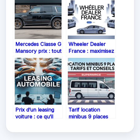
Mercedes Classe G
Wheeler Dealer
Mansory prix : tout
France : maximisez
comprendre avant
vos annonces de
d’acheter
voiture à vendre
Prix d’un leasing
Tarif location
voiture : ce qu’il
minibus 9 places
faut vraiment
Leclerc : le guide
savoir
clair pour louer au
meilleur prix