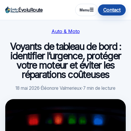
ÉvoluRoute
Contact
☰
Menu
Auto & Moto
Voyants de tableau de bord :
identifier l’urgence, protéger
votre moteur et éviter les
réparations coûteuses
18 mai 2026
·
Éléonore Valmerieux
·
7 min de lecture