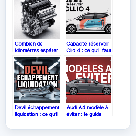
Combien de
Capacité réservoir
kilomètres espérer
Clio 4 : ce qu’il faut
du moteur 1.6 HDi
savoir pour bien
90 : faits et retours
gérer votre
d’expérience
autonomie
Devil échappement
Audi A4 modèle à
liquidation : ce qu’il
éviter : le guide
faut savoir pour
pour choisir sans
acheteurs et
regret
passionnés