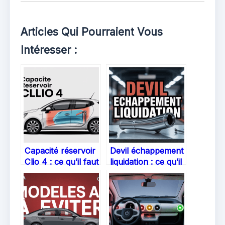
Articles Qui Pourraient Vous
Intéresser :
Capacité réservoir
Devil échappement
Clio 4 : ce qu’il faut
liquidation : ce qu’il
savoir pour bien
faut savoir pour
gérer votre
acheteurs et
autonomie
passionnés