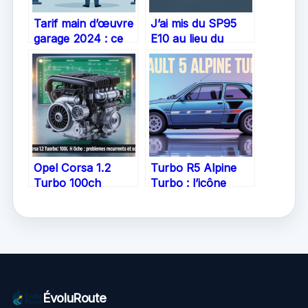
Tarif main d’œuvre
J’ai mis du SP95
garage 2024 : ce
E10 au lieu du
qu’il faut vraiment
SP95 : quelles
savoir
conséquences et
que faire ?
Opel Corsa 1.2
Turbo R5 Alpine
Turbo 100ch
Turbo : l’icône
problème : ce qu’il
sportive qui a
faut savoir avant
marqué son
d’acheter
époque
ÉvoluRoute