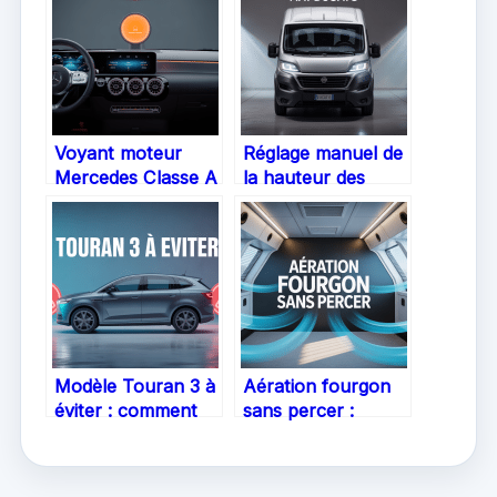
Voyant moteur
Réglage manuel de
Mercedes Classe A
la hauteur des
: comprendre,
phares sur Fiat
réagir, rouler
Ducato : mode
l’esprit tranquille
d’emploi complet
Modèle Touran 3 à
Aération fourgon
éviter : comment
sans percer :
faire le bon choix
solutions efficaces
avant d’acheter
et astuces pour
aménager