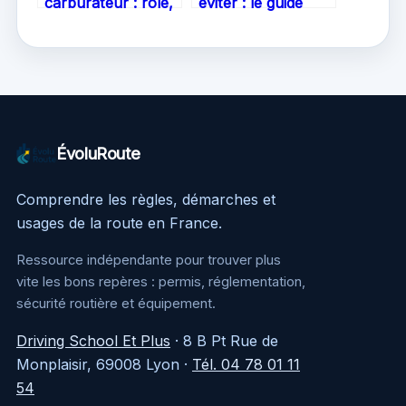
carburateur : rôle,
éviter : le guide
réglages et astuces
indispensable avant
pour bien optimiser
d’acheter
votre moteur
ÉvoluRoute
Comprendre les règles, démarches et
usages de la route en France.
Ressource indépendante pour trouver plus
vite les bons repères : permis, réglementation,
sécurité routière et équipement.
Driving School Et Plus
·
8 B Pt Rue de
Monplaisir, 69008 Lyon
·
Tél. 04 78 01 11
54