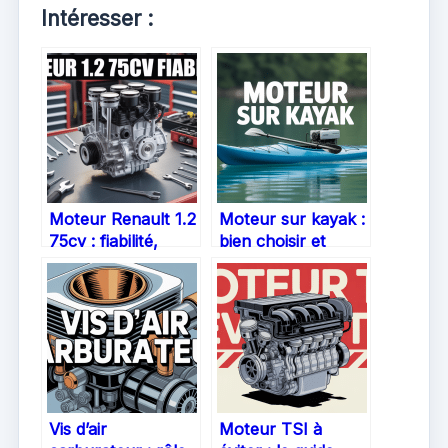
Intéresser :
Moteur Renault 1.2
Moteur sur kayak :
75cv : fiabilité,
bien choisir et
points à surveiller
installer pour une
et avis d’utilisateurs
expérience
optimisée
Vis d’air
Moteur TSI à