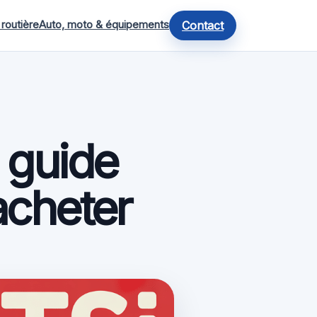
 routière
Auto, moto & équipements
Contact
e guide
acheter