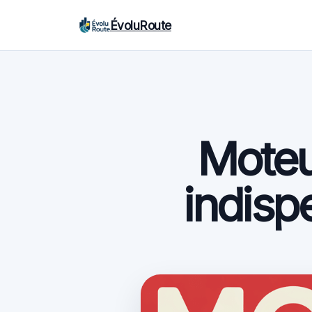
ÉvoluRoute
Moteur
indisp