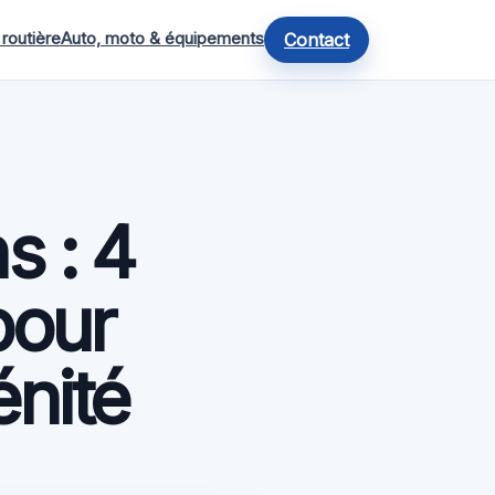
 routière
Auto, moto & équipements
Contact
s : 4
pour
énité