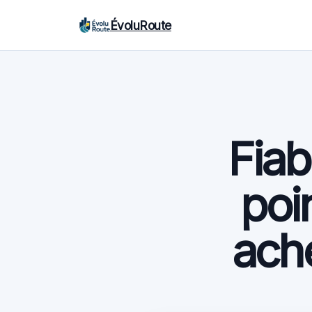
ÉvoluRoute
Fiab
poi
ache