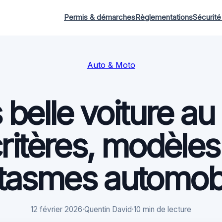
Permis & démarches
Règlementations
Sécurité
Auto & Moto
s belle voiture a
critères, modèles
tasmes automob
12 février 2026
·
Quentin David
·
10 min de lecture