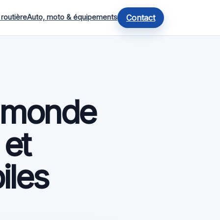
 routière
Auto, moto & équipements
Contact
u monde
 et
iles