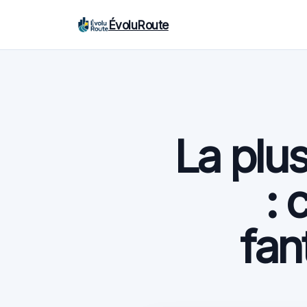
ÉvoluRoute
La plu
: 
fan