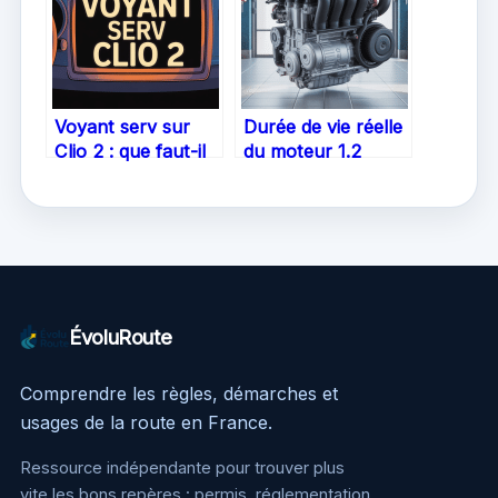
Voyant serv sur
Durée de vie réelle
Clio 2 : que faut-il
du moteur 1.2
savoir et comment
PureTech 130 : à
réagir
quoi s’attendre
ÉvoluRoute
Comprendre les règles, démarches et
usages de la route en France.
Ressource indépendante pour trouver plus
vite les bons repères : permis, réglementation,