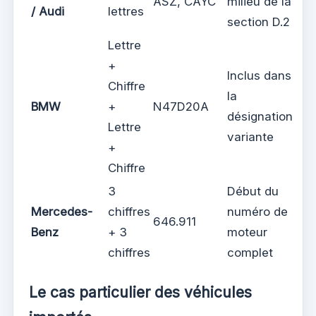
ASZ, CAYC
milieu de la
/ Audi
lettres
section D.2
Lettre
+
Inclus dans
Chiffre
la
BMW
+
N47D20A
désignation
Lettre
variante
+
Chiffre
3
Début du
Mercedes-
chiffres
numéro de
646.911
Benz
+ 3
moteur
chiffres
complet
Le cas particulier des véhicules