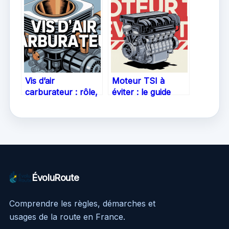
et avis d’utilisateurs
expérience
optimisée
Vis d’air
Moteur TSI à
carburateur : rôle,
éviter : le guide
réglages et astuces
indispensable avant
pour bien optimiser
d’acheter
votre moteur
ÉvoluRoute
Comprendre les règles, démarches et
usages de la route en France.