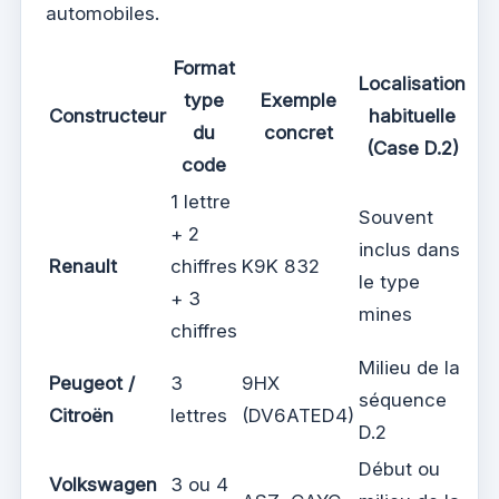
automobiles.
Format
Localisation
type
Exemple
Constructeur
habituelle
du
concret
(Case D.2)
code
1 lettre
Souvent
+ 2
inclus dans
Renault
chiffres
K9K 832
le type
+ 3
mines
chiffres
Milieu de la
Peugeot /
3
9HX
séquence
Citroën
lettres
(DV6ATED4)
D.2
Début ou
Volkswagen
3 ou 4