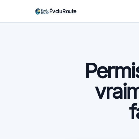
ÉvoluRoute
Permis
vraim
f