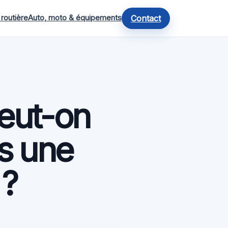
 routière
Auto, moto & équipements
Contact
peut-on
ès une
 ?