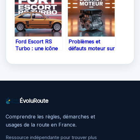
efficacement
pour gérer
l’entretien auto au
quotidien
Ford Escort RS
Problèmes et
Turbo : une icône
défauts moteur sur
sportive accessible
Peugeot 5008 : ce
et recherchée
qu’il faut savoir
ÉvoluRoute
Comprendre les règles, démarches et
usages de la route en France.
Ressource indépendante pour trouver plus