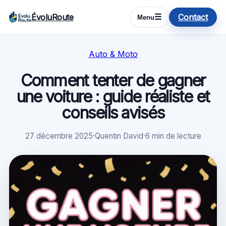
ÉvoluRoute
Contact
☰
Menu
Auto & Moto
Comment tenter de gagner
une voiture : guide réaliste et
conseils avisés
27 décembre 2025
·
Quentin David
·
6 min de lecture