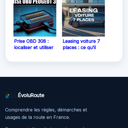
bon choix
assurance ?
Prise OBD 308 :
Leasing voiture 7
localiser et utiliser
places : ce qu’il
le connecteur
faut savoir pour
diagnostic sur
bien choisir
votre Peugeot
ÉvoluRoute
Comprendre les règles, démarches et
usages de la route en France.