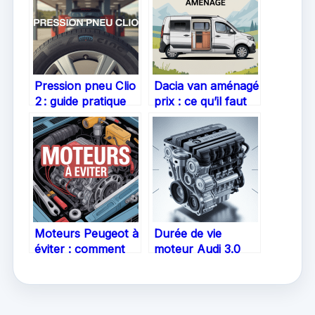
Pression pneu Clio
Dacia van aménagé
2 : guide pratique
prix : ce qu’il faut
pour rouler en
savoir pour bien
toute sécurité
choisir
Moteurs Peugeot à
Durée de vie
éviter : comment
moteur Audi 3.0
reconnaître les
TDI : ce qu’il faut
modèles à
savoir avant
problèmes
d’acheter