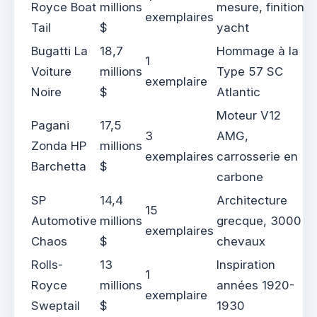
Royce Boat
millions
mesure, finition
exemplaires
Tail
$
yacht
Bugatti La
18,7
Hommage à la
1
Voiture
millions
Type 57 SC
exemplaire
Noire
$
Atlantic
Moteur V12
Pagani
17,5
3
AMG,
Zonda HP
millions
exemplaires
carrosserie en
Barchetta
$
carbone
SP
14,4
Architecture
15
Automotive
millions
grecque, 3000
exemplaires
Chaos
$
chevaux
Rolls-
13
Inspiration
1
Royce
millions
années 1920-
exemplaire
Sweptail
$
1930