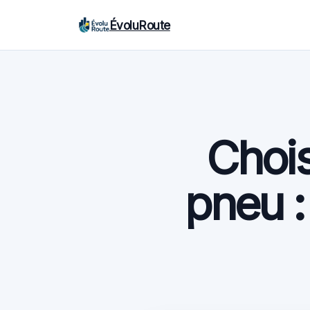
ÉvoluRoute
Chois
pneu :