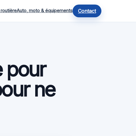
 routière
Auto, moto & équipements
Contact
e pour
pour ne