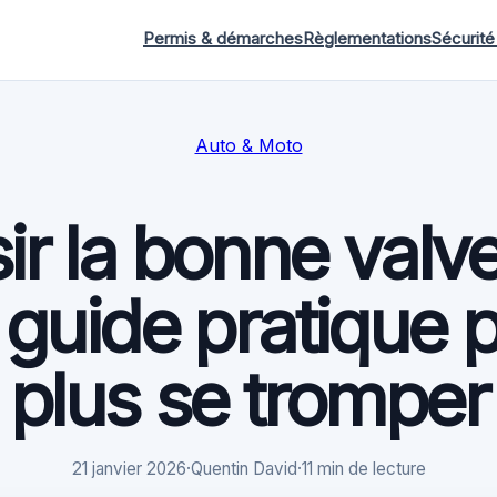
Permis & démarches
Règlementations
Sécurité
Auto & Moto
ir la bonne valv
 guide pratique 
plus se tromper
21 janvier 2026
·
Quentin David
·
11 min de lecture