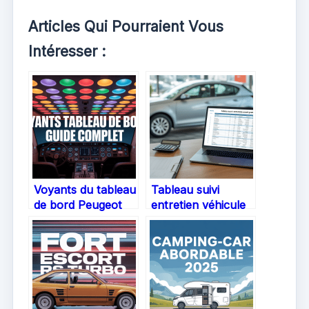
Articles Qui Pourraient Vous
Intéresser :
Voyants du tableau
Tableau suivi
de bord Peugeot
entretien véhicule
3008 : comprendre
Excel gratuit
et réagir
quelles solutions
efficacement
pour gérer
l’entretien auto au
quotidien