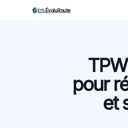
ÉvoluRoute
TPW à
pour ré
et 