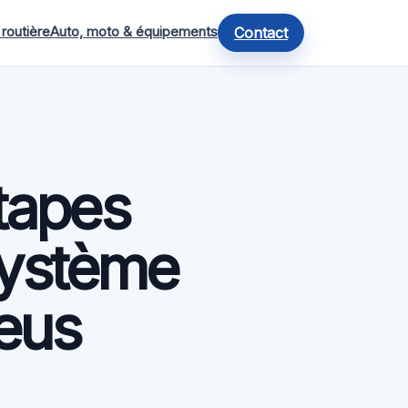
 routière
Auto, moto & équipements
Contact
étapes
 système
neus