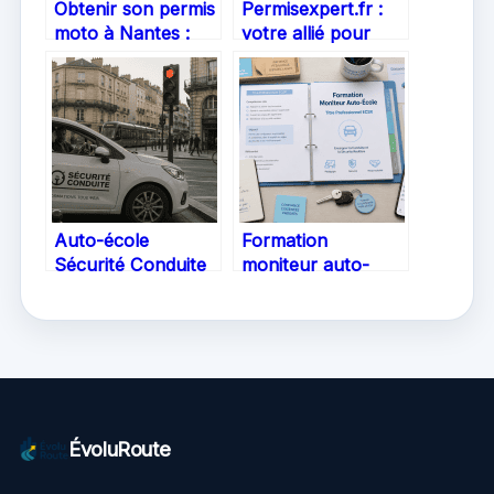
Obtenir son permis
Permisexpert.fr :
moto à Nantes :
votre allié pour
guide complet pour
réussir le code et le
réussir
permis de conduire
en ligne
Auto-école
Formation
Sécurité Conduite
moniteur auto-
à Bordeaux :
école : 910 heures
réussir son permis
pour décrocher le
avec une méthode
titre ECSR
éprouvée
ÉvoluRoute