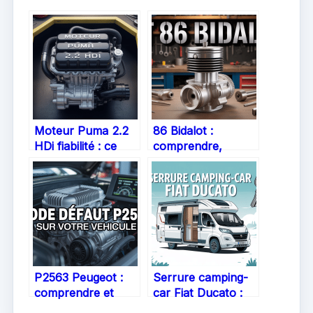
Moteur Puma 2.2
86 Bidalot :
HDi fiabilité : ce
comprendre,
qu’il faut vraiment
choisir et
savoir
entretenir un kit
moteur performant
P2563 Peugeot :
Serrure camping-
comprendre et
car Fiat Ducato :
réparer ce code
tout savoir pour