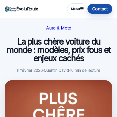
ÉvoluRoute
Contact
☰
Menu
Auto & Moto
La plus chère voiture du
monde : modèles, prix fous et
enjeux cachés
11 février 2026
·
Quentin David
·
10 min de lecture