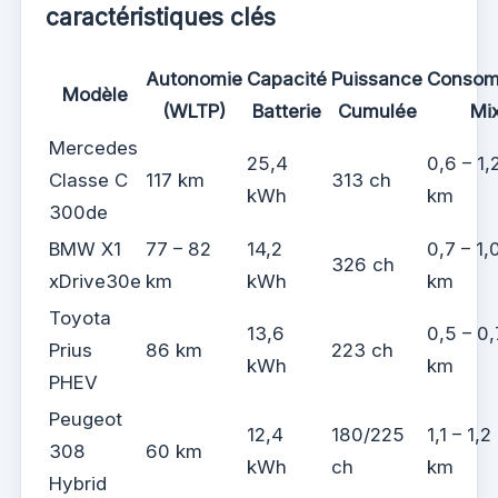
caractéristiques clés
Autonomie
Capacité
Puissance
Consom
Modèle
(WLTP)
Batterie
Cumulée
Mi
Mercedes
25,4
0,6 – 1,
Classe C
117 km
313 ch
kWh
km
300de
BMW X1
77 – 82
14,2
0,7 – 1,
326 ch
xDrive30e
km
kWh
km
Toyota
13,6
0,5 – 0,
Prius
86 km
223 ch
kWh
km
PHEV
Peugeot
12,4
180/225
1,1 – 1,2
308
60 km
kWh
ch
km
Hybrid