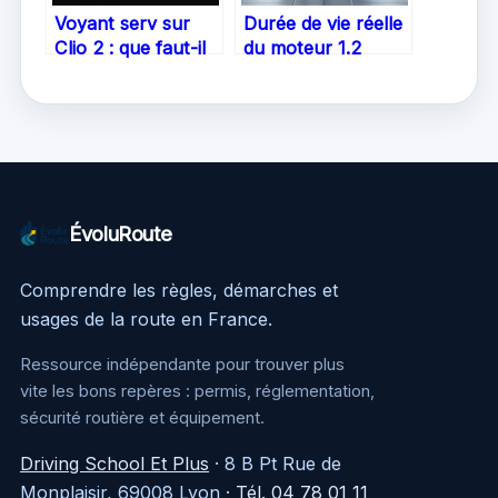
Voyant serv sur
Durée de vie réelle
Clio 2 : que faut-il
du moteur 1.2
savoir et comment
PureTech 130 : à
réagir
quoi s’attendre
ÉvoluRoute
Comprendre les règles, démarches et
usages de la route en France.
Ressource indépendante pour trouver plus
vite les bons repères : permis, réglementation,
sécurité routière et équipement.
Driving School Et Plus
·
8 B Pt Rue de
Monplaisir, 69008 Lyon
·
Tél. 04 78 01 11