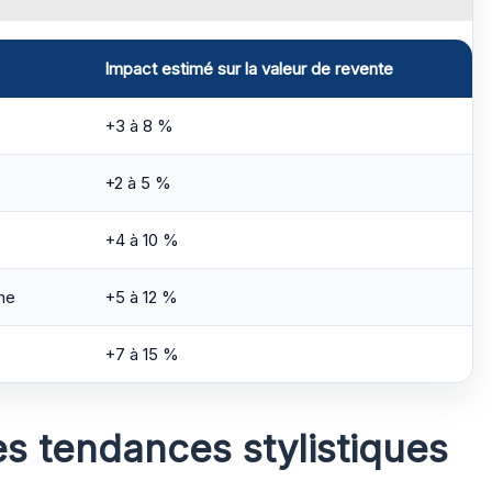
Impact estimé sur la valeur de revente
+3 à 8 %
+2 à 5 %
+4 à 10 %
me
+5 à 12 %
+7 à 15 %
es tendances stylistiques