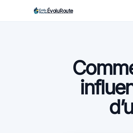
ÉvoluRoute
Commen
influe
d’