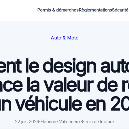
Permis & démarches
Règlementations
Sécurité
Auto & Moto
t le design aut
nce la valeur de 
un véhicule en 2
22 juin 2026
·
Éléonore Valmerieux
·
9 min de lecture