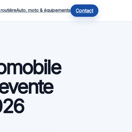
 routière
Auto, moto & équipements
Contact
omobile
revente
026