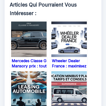
Articles Qui Pourraient Vous
Intéresser :
Mercedes Classe G
Wheeler Dealer
Mansory prix : tout
France : maximisez
comprendre avant
vos annonces de
d’acheter
voiture à vendre