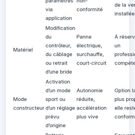
paramètres
non-
de la ve
via
conformité
installée
application
Modification
du
Panne
À réserv
contrôleur,
électrique,
un
Matériel
du câblage
surchauffe,
professi
ou retrait
court-circuit
compéte
d’une bride
Activation
d’un mode
Autonomie
Option l
Mode
sport ou
réduite,
plus pro
constructeur
d’un réglage
accélération
elle rest
prévu
plus vive
conform
d’origine