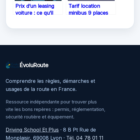
Prix d’un leasing
Tarif location
voiture : ce qu’il
minibus 9 places
faut vraiment
Leclerc : le guide
savoir
clair pour louer au
meilleur prix
ÉvoluRoute
Comprendre les règles, démarches et
usages de la route en France.
Ressource indépendante pour trouver plus
vite les bons repères : permis, réglementation,
sécurité routière et équipement.
Driving School Et Plus
·
8 B Pt Rue de
Monplaisir, 69008 Lyon
·
Tél. 04 78 01 11