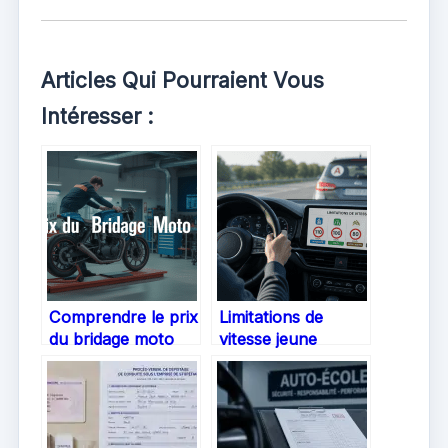
Articles Qui Pourraient Vous
Intéresser :
Comprendre le prix
Limitations de
du bridage moto
vitesse jeune
A2 : comment
conducteur : le
anticiper votre
guide complet du
budget
permis probatoire